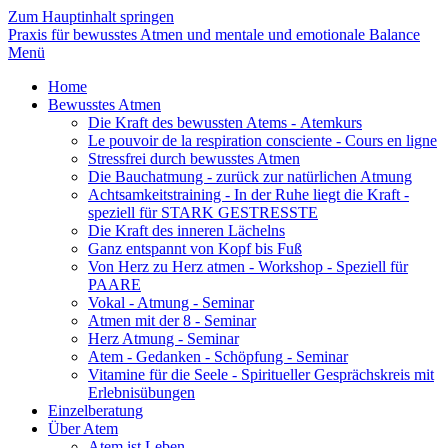
Zum Hauptinhalt springen
Praxis für bewusstes Atmen und mentale und emotionale Balance
Menü
Home
Bewusstes Atmen
Die Kraft des bewussten Atems - Atemkurs
Le pouvoir de la respiration consciente - Cours en ligne
Stressfrei durch bewusstes Atmen
Die Bauchatmung - zurück zur natürlichen Atmung
Achtsamkeits­training - In der Ruhe liegt die Kraft -
speziell für STARK GESTRESSTE
Die Kraft des inneren Lächelns
Ganz entspannt von Kopf bis Fuß
Von Herz zu Herz atmen - Workshop - Speziell für
PAARE
Vokal - Atmung - Seminar
Atmen mit der 8 - Seminar
Herz Atmung - Seminar
Atem - Gedanken - Schöpfung - Seminar
Vitamine für die Seele - Spiritueller Gesprächskreis mit
Erlebnisübungen
Einzelberatung
Über Atem
Atem ist Leben